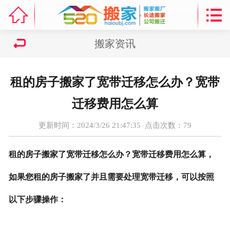



首页
区域列表
搬家资讯
搬家资讯
租的房子搬家了宽带迁移怎么办？宽带
搬家公司费用收费情况
迁移费用怎么算
服务项目
更新时间：2024/3/26 21:47:35 点击次数：
79
搬家吉日
租的房子搬家了宽带迁移怎么办？宽带迁移费用怎么算，
走进海鸥
如果您租的房子搬家了并且需要处理宽带迁移，可以按照
以下步骤操作：
搬家线路
联系我们