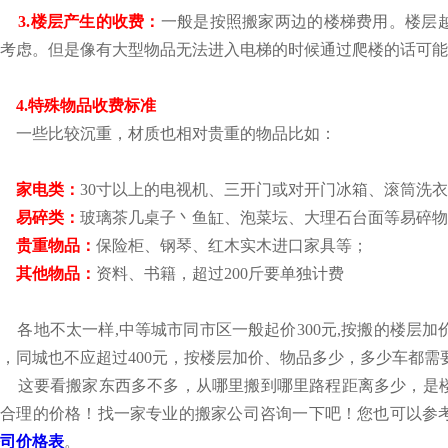
3.楼层产生的收费：
一般是按照搬家两边的楼梯费用。楼层
考虑。但是像有大型物品无法进入电梯的时候通过爬楼的话可能
4.特殊物品收费标准
一些比较沉重，材质也相对贵重的物品比如：
家电类：
30寸以上的电视机、三开门或对开门冰箱、滚筒洗
易碎类：
玻璃茶几桌子丶鱼缸、泡菜坛、大理石台面等易碎物
贵重物品：
保险柜、钢琴、红木实木进口家具等；
其他物品：
资料、书籍，超过200斤要单独计费
地不太一样,中等城市同市区一般起价300元,按搬的楼层加价10
，同城也不应超过400元，按楼层加价、物品多少，多少车都需
这要看搬家东西多不多，从哪里搬到哪里路程距离多少，是楼
出合理的价格！找一家专业的搬家公司咨询一下吧！您也可以参
司价格表
。