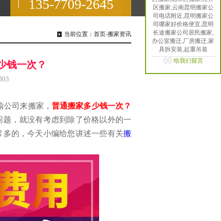
135-7709-2645
区搬家,云南昆明搬家公
司电话附近,昆明搬家公
司哪家好价格便宜,昆明
长途搬家公司居民搬家,
当前位置：
首页
-
搬家资讯
办公室搬迁,厂房搬迁,家
具拆安装,起重吊装
给我们留言
少钱一次？
303
输公司来搬家，
普通搬家多少钱一次？
问题，就没有考虑到除了价格以外的一
常多的，今天小编给您讲述一些有关
搬