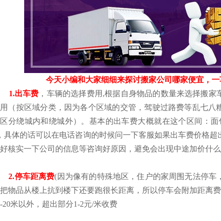
今天小编和大家细细来探讨搬家公司哪家便宜，一
1.出车费
，车辆的选择费用,根据自身物品的数量来选择搬家
费用（按区域分类，因为各个区域的交管，驾驶过路费等乱七八
区分绕城内和绕城外）。基本的出车费大概就在这个区间：面包车160-2
，具体的话可以在电话咨询的时候问一下客服如果出车费价格超
好核实一下公司的信息等咨询好原因，避免会出现中途加价什么
2.停车距离费
(因为像有的特殊地区，住户的家周围无法停车
把物品从楼上抗到楼下还要跑很长距离，所以停车会附加距离费)。
0-20米以外，超出部分1-2元/米收费