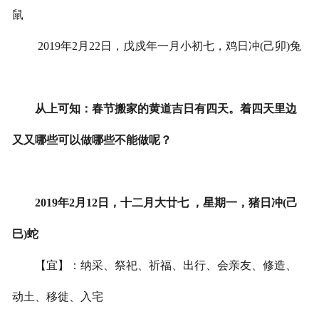
鼠
2019年2月22日，戊戍年一月小初七，鸡日冲(己卯)兔
从上可知：春节搬家的黄道吉日有四天。着四天里边
又又哪些可以做哪些不能做呢？
2019年2月12日，十二月大廿七 ，星期一，猪日冲(己
巳)蛇
【宜】：纳采、祭祀、祈福、出行、会亲友、修造、
动土、移徙、入宅