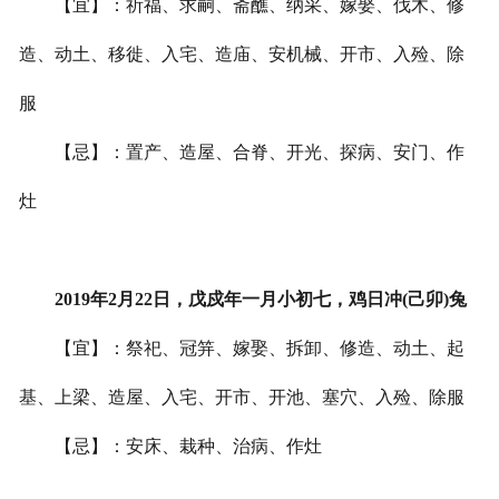
【宜】：祈福、求嗣、斋醮、纳采、嫁娶、伐木、修
造、动土、移徙、入宅、造庙、安机械、开市、入殓、除
服
【忌】：置产、造屋、合脊、开光、探病、安门、作
灶
2019年2月22日，戊戍年一月小初七，鸡日冲(己卯)兔
【宜】：祭祀、冠笄、嫁娶、拆卸、修造、动土、起
基、上梁、造屋、入宅、开市、开池、塞穴、入殓、除服
【忌】：安床、栽种、治病、作灶